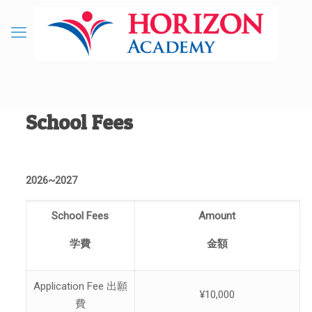
School Fees
2026~2027
School Fees
Amount
学費
金額
Application Fee 出願
¥10,000
費