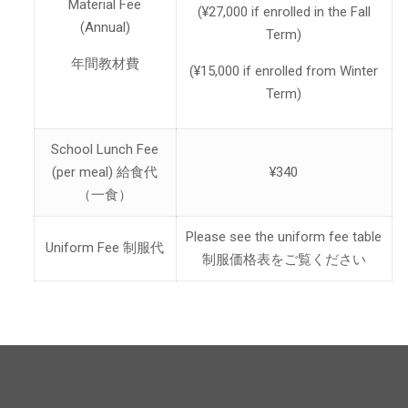
Material Fee
(¥27,000 if enrolled in the Fall
(Annual)
Term)
年間教材費
(¥15,000 if enrolled from Winter
Term)
School Lunch Fee
(per meal) 給食代
¥340
（一食）
Please see the uniform fee table
Uniform Fee 制服代
制服価格表をご覧ください