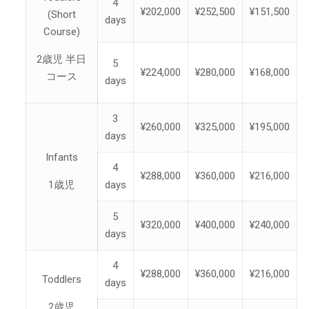
4
¥202,000
¥252,500
¥151,500
(Short
days
Course)
2歳児 半日
5
¥224,000
¥280,000
¥168,000
コース
days
3
¥260,000
¥325,000
¥195,000
days
Infants
4
¥288,000
¥360,000
¥216,000
1歳児
days
5
¥320,000
¥400,000
¥240,000
days
4
¥288,000
¥360,000
¥216,000
Toddlers
days
2歳児