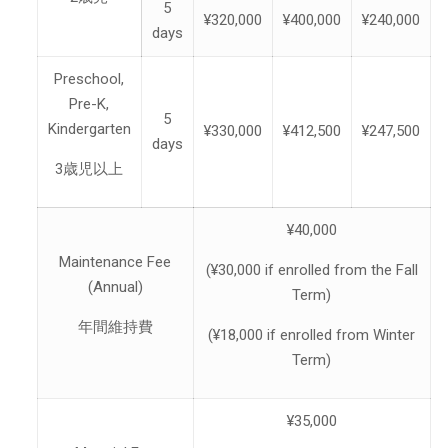
5
¥320,000
¥400,000
¥240,000
days
Preschool,
Pre-K,
5
Kindergarten
¥330,000
¥412,500
¥247,500
days
3歳児以上
¥40,000
Maintenance Fee
(¥30,000 if enrolled from the Fall
(Annual)
Term)
年間維持費
(¥18,000 if enrolled from Winter
Term)
¥35,000