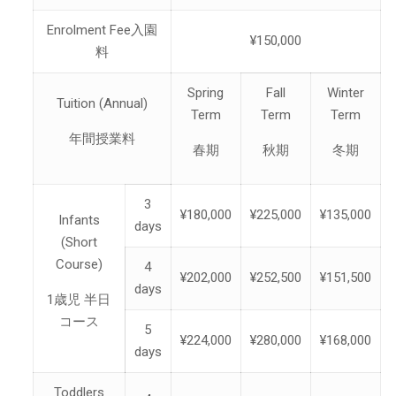
Enrolment Fee入園
¥150,000
料
Spring
Fall
Winter
Tuition (Annual)
Term
Term
Term
年間授業料
春期
秋期
冬期
3
¥180,000
¥225,000
¥135,000
Infants
days
(Short
Course)
4
¥202,000
¥252,500
¥151,500
days
1歳児 半日
コース
5
¥224,000
¥280,000
¥168,000
days
Toddlers